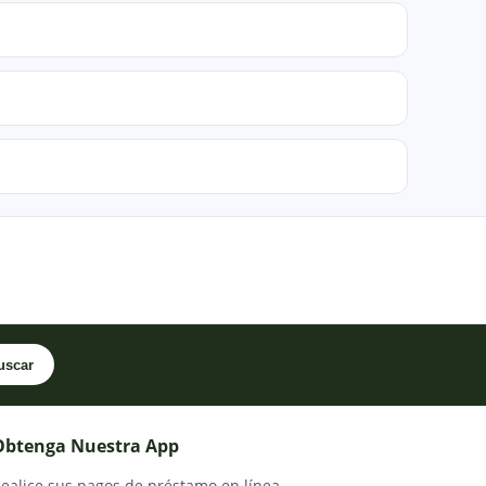
uscar
Obtenga Nuestra App
ealice sus pagos de préstamo en línea